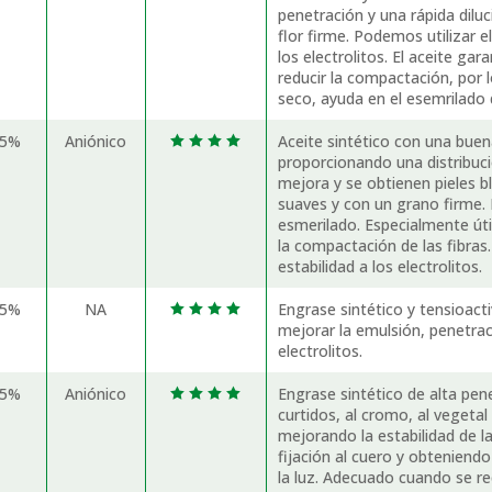
penetración y una rápida dilu
flor firme. Podemos utilizar e
los electrolitos. El aceite gar
reducir la compactación, por lo
seco, ayuda en el esemrilado 
45%
Aniónico
Aceite sintético con una buena
   
proporcionando una distribució
mejora y se obtienen pieles 
suaves y con un grano firme.
esmerilado. Especialmente úti
la compactación de las fibras
estabilidad a los electrolitos.
45%
NA
Engrase sintético y tensioac
   
mejorar la emulsión, penetrac
electrolitos.
35%
Aniónico
Engrase sintético de alta pen
   
curtidos, al cromo, al vegeta
mejorando la estabilidad de 
fijación al cuero y obteniendo
la luz. Adecuado cuando se re