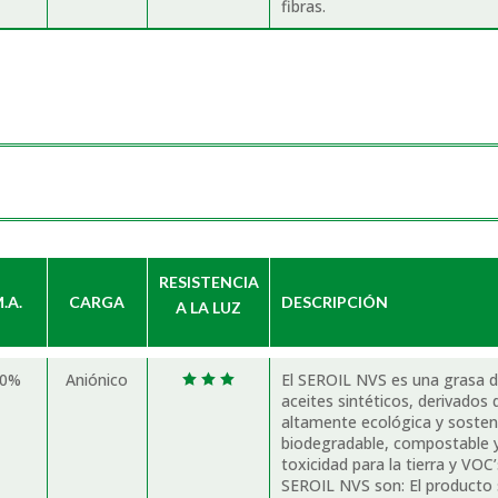
fibras.
RESISTENCIA
.A.
CARGA
DESCRIPCIÓN
A LA LUZ
40%
Aniónico
El SEROIL NVS es una grasa de
  
aceites sintéticos, derivados
altamente ecológica y sosten
biodegradable, compostable y
toxicidad para la tierra y VOC’
SEROIL NVS son: El producto 