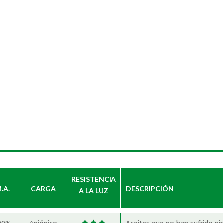
RESISTENCIA
.A.
CARGA
DESCRIPCIÓN
A LA LUZ
00%
Aniónico
Aceites que no han sufrido ni
  