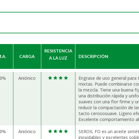
RESISTENCIA
.A.
CARGA
DESCRIPCIÓN
A LA LUZ
50%
Aniónico
Engrase de uso general para t
   
mixtas. Puede combinarse con 
la mezcla. Tiene una buena fi
una distribución rápida y unif
suaves con una flor firme y 
reducir la compactación de las
tacto cerososuave. Ligero efec
Excelente comportamiento al
60%
Aniónico
SEROIL FO es un aceite sinté
   
inoxidables y excelentes solid