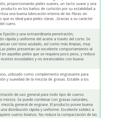
ción, proporcionando pieles suaves, un tacto suave y una
l producto en los baños de curtición por su estabilidad a
antiza una buena lubricación interna de las fibras sin
 que es ideal para pieles claras. ,Gracias a su carácter
del cuero.
 fijación y una extraordinaria penetración,
n rápida y uniforme del aceite a través del corte. Se
blancas con tono azulado, así como más limpias, muy
 Las pieles presentan un excelente comportamiento al
l en aquellas pieles que se requiera poco peso, y reduce
. Aceites inoxidables y no enranciables con buena
tivos, utilizado como complemento engrasante para
ión y suavidad de la mezcla de grasas. Estable a los
etración de uso general para todo tipo de cueros
l o mixtos. Se puede combinar con grasas naturales,
la mezcla general de engrase. El producto posee buena
 una distribución rápida y uniforme. Excelente solidez a
quiere cueros livianos. No reduce la compactación de las