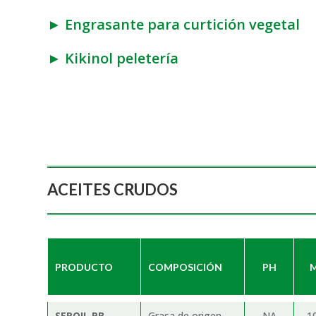
► Engrasante para curtición vegetal
► Kikinol peletería
ACEITES CRUDOS
PRODUCTO
COMPOSICIÓN
PH
M
SEROIL PB
Grasa de origen
NA
1