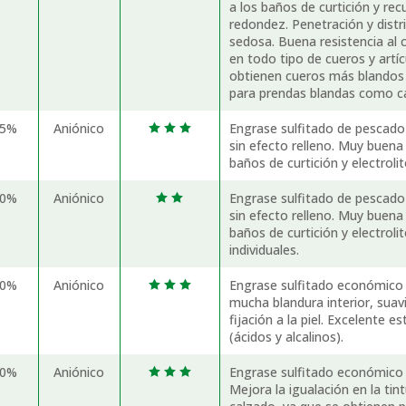
a los baños de curtición y rec
redondez. Penetración y distri
sedosa. Buena resistencia al c
en todo tipo de cueros y artí
obtienen cueros más blandos
para prendas blandas como ca
85%
Aniónico
Engrase sulfitado de pescado
  
sin efecto relleno. Muy buena p
baños de curtición y electrolit
70%
Aniónico
Engrase sulfitado de pescado
 
sin efecto relleno. Muy buena p
baños de curtición y electroli
individuales.
50%
Aniónico
Engrase sulfitado económico p
  
mucha blandura interior, suav
fijación a la piel. Excelente es
(ácidos y alcalinos).
50%
Aniónico
Engrase sulfitado económico b
  
Mejora la igualación en la tint