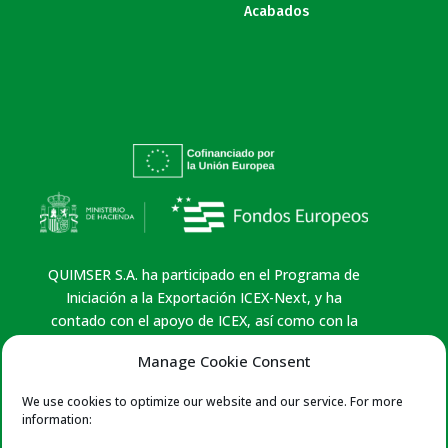
Acabados
QUIMSER S.A. ha participado en el Programa de
Iniciación a la Exportación ICEX-Next, y ha
contado con el apoyo de ICEX, así como con la
cofinanciación de Fondos europeos FEDER,
Manage Cookie Consent
habiendo contribuido según la medida de los
mismos, al crecimiento económico de esta
We use cookies to optimize our website and our service. For more
empresa, su región y de España en su conjunto.
information:
Política de Privacidad
|
Aviso Legal
|
Política de