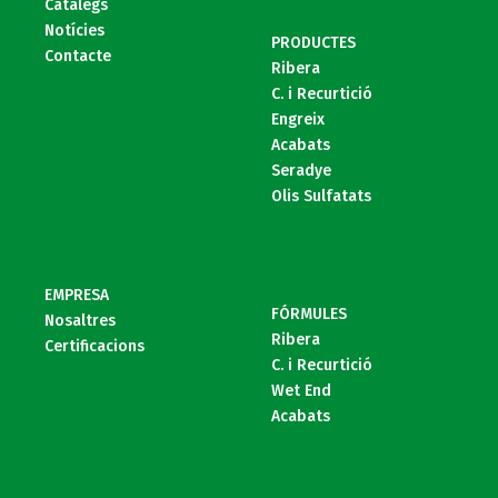
Catàlegs
Notícies
PRODUCTES
Contacte
Ribera
C. i Recurtició
Engreix
Acabats
Seradye
Olis Sulfatats
EMPRESA
FÓRMULES
Nosaltres
Ribera
Certificacions
C. i Recurtició
Wet End
Acabats