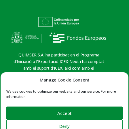
QUIMSER S.A. ha participat en el Programa
d’Iniciació a l’Exportació ICEX-Next i ha comptat
amb el suport d’ICEX, així com amb el
cofinançament dels fons europeus FEDER, que
Manage Cookie Consent
han contribuït, en la mesura de la seva aportació,
al creixement econòmic d’aquesta empresa, de la
We use cookies to optimize our website and our service. For more
seva regió i del conjunt d’Espanya.
information:
Política de Privacitat
|
Avís Legal
|
Política de
Cookies
Accept
Certificates:
ISO 9001 i 14001 – Leather Naturally
Deny