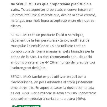
de SEROIL MLO és que proporciona plenitud als
cuirs.
Totes aquestes propietats el converteixen en
un producte únic al mercat que, des de la seva creació,
ha tingut una molt bona acceptació entre els nostres
clients.
SEROIL MLO és un producte líquid o semilíquid,
depenent de la temperatura exterior, molt fàcil de
manipular i d’emulsionar. Es pot utilitzar tant en
bombo com de forma manual en pells humides per la
banda de la carn. La dosi recomanada per utilització
en bombo està entre 4-12% en funció del grau de tou
i sobrengreix desitjats.
SEROIL MLO també es pot utilitzar en pell per a
marroquineria, en pells adobades al crom juntament
amb altres olis. En aquests casos la dosi recomanada
és del 2-5%. Per a millorar la seva emulsió i penetració
aconsellem treballar a certa temperatura (40%).