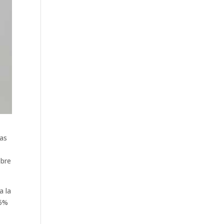
ras
obre
a la
-5%